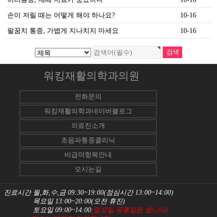
손이 저릴 때는 어떻게 해야 하나요?
10-16
팔꿈치 통증, 가볍게 지나치지 마세요
10-16
워킹재활의학과의원
전화문의
워킹재활의학과네이버블로그
의료진소개
초음파통증클리닉
비급여항목안내
오시는길
진료시간 월,화,수,금 09:30~19:00(점심시간 13:00~14:00)
목요일 13:00~20:00(오전 휴진)
토요일 09:00~14:00
(일요일,공휴일은 쉽니다)