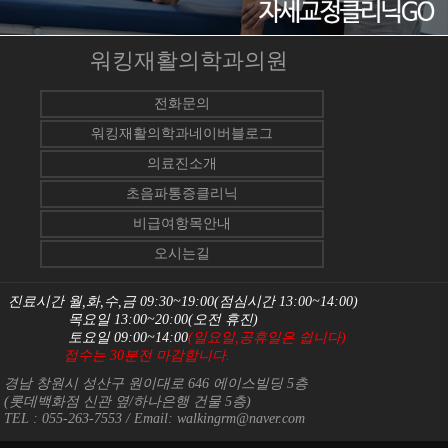
워킹재활의학과의원
전화문의
워킹재활의학과네이버블로그
의료진소개
초음파통증클리닉
비급여항목안내
오시는길
진료시간 월,화,수,금 09:30~19:00(점심시간 13:00~14:00)
목요일 13:00~20:00(오전 휴진)
토요일 09:00~14:00
(일요일,공휴일은 쉽니다)
접수는 30분전 마감합니다.
경남 창원시 성산구 원이대로 646 에이스빌딩 5층
(롯데백화점 신관 옆/하나은행 건물 5층)
TEL : 055-263-7553
/ Email:
walkingrm@naver.com